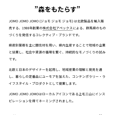
”森をもたらす”
JOMO JOMO JOMO (ジョモ ジョモ ジョモ) は北欧製品を輸入販
売する、1988年創業の
株式会社アペックス
による、群馬県のもの
づくりを発信するコレクティブ・ブランドです。
県産針葉樹を主に間伐材を用い、県内生産することで地域の企業
と協業し、社会や資源の循環を繋ぐ、持続的なモノづくりの試み
です。
北欧と日本のデザイナーを起用し、地域産業の理解と発見を通
し、暮らしの定番品にユーモアを加えた、コンテンポラリー・ラ
イフスタイル・プロダクトとして提案します。
JOMO JOMO JOMOはローカルアイコンである上毛三山にインス
ピレーションを得てネーミングされました。